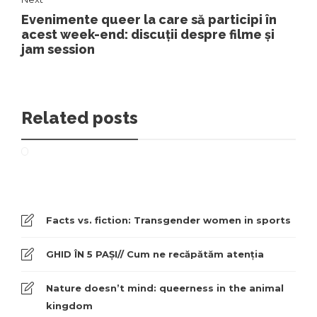
Evenimente queer la care să participi în
acest week-end: discuții despre filme și
jam session
Related posts
Facts vs. fiction: Transgender women in sports
GHID ÎN 5 PAȘI// Cum ne recăpătăm atenția
Nature doesn’t mind: queerness in the animal
kingdom