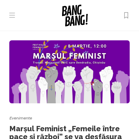
Evenimente
Marșul Feminist „Femeile între
pace și război” se va desfășura