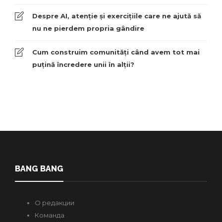
Despre AI, atenție și exercițiile care ne ajută să
nu ne pierdem propria gândire
Cum construim comunități când avem tot mai
puțină încredere unii în alții?
BANG BANG
О редакции
Команда