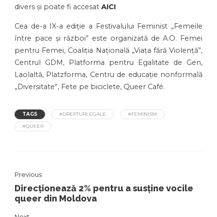
divers și poate fi accesat
AICI
Cea de-a IX-a ediție a Festivalului Feminist „Femeile
între pace și război” este organizată de A.O. Femei
pentru Femei, Coaliția Națională „Viața fără Violență”,
Centrul GDM, Platforma pentru Egalitate de Gen,
Laolaltă, Platzforma, Centru de educație nonformală
„Diversitate”, Fete pe biciclete, Queer Café.
TAGS
#DREPTURI EGALE
#FEMINISM
#QUEER
Previous
Direcționează 2% pentru a susține vocile
queer din Moldova
Next