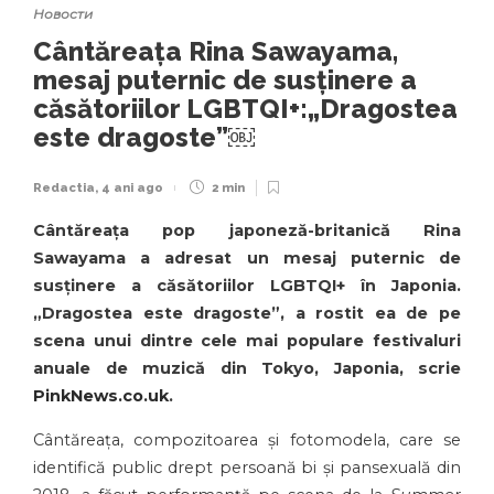
Новости
Cântăreața Rina Sawayama,
mesaj puternic de susținere a
căsătoriilor LGBTQI+:„Dragostea
este dragoste”￼
Redactia
,
4 ani ago
2 min
Cântăreața pop japoneză-britanică Rina
Sawayama a adresat un mesaj puternic de
susținere a căsătoriilor LGBTQI+ în Japonia.
„Dragostea este dragoste”, a rostit ea de pe
scena unui dintre cele mai populare festivaluri
anuale de muzică din Tokyo, Japonia, scrie
PinkNews.co.uk
.
Cântăreața, compozitoarea și fotomodela, care se
identifică public drept persoană bi și pansexuală din