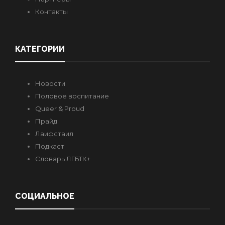
Контакты
КАТЕГОРИИ
Новости
Половое воспитание
Queer & Proud
Прайд
Лаифстаил
Подкаст
Словарь ЛГБТК+
СОЦИАЛЬНОЕ