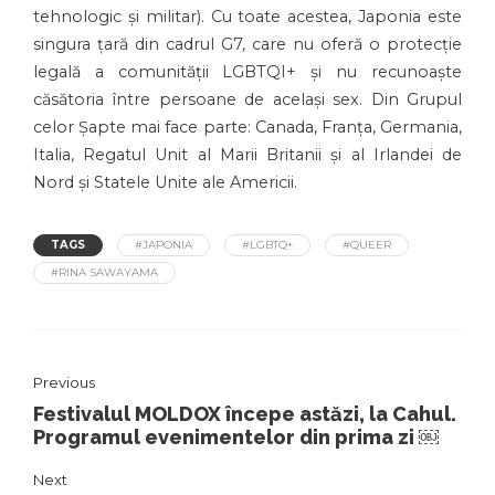
tehnologic și militar). Cu toate acestea, Japonia este
singura țară din cadrul G7, care nu oferă o protecție
legală a comunității LGBTQI+ și nu recunoaște
căsătoria între persoane de același sex. Din Grupul
celor Șapte mai face parte: Canada, Franța, Germania,
Italia, Regatul Unit al Marii Britanii și al Irlandei de
Nord și Statele Unite ale Americii.
TAGS
#JAPONIA
#LGBTQ+
#QUEER
#RINA SAWAYAMA
Previous
Festivalul MOLDOX începe astăzi, la Cahul.
Programul evenimentelor din prima zi ￼
Next