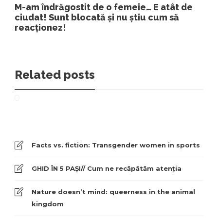
M-am îndrăgostit de o femeie… E atât de
ciudat! Sunt blocată și nu știu cum să
reacționez!
Related posts
Facts vs. fiction: Transgender women in sports
GHID ÎN 5 PAȘI// Cum ne recăpătăm atenția
Nature doesn’t mind: queerness in the animal
kingdom