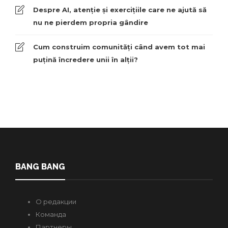
Despre AI, atenție și exercițiile care ne ajută să
nu ne pierdem propria gândire
Cum construim comunități când avem tot mai
puțină încredere unii în alții?
BANG BANG
О редакции
Команда
Партнеры