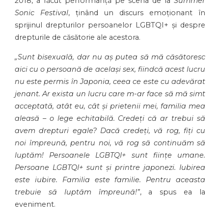
2018, a făcut performanță pe scena de la
Summer
Sonic Festival
, ținând un discurs emoționant în
sprijinul drepturilor persoanelor LGBTQI+ și despre
drepturile de căsătorie ale acestora.
„Sunt bisexuală, dar nu aș putea să mă căsătoresc
aici cu o persoană de același sex, fiindcă acest lucru
nu este permis în Japonia, ceea ce este cu adevărat
jenant. Ar exista un lucru care m-ar face să mă simt
acceptată, atât eu, cât și prietenii mei, familia mea
aleasă – o lege echitabilă. Credeți că ar trebui să
avem drepturi egale? Dacă credeți, vă rog, fiți cu
noi împreună, pentru noi, vă rog să continuăm să
luptăm! Persoanele LGBTQI+ sunt ființe umane.
Persoane LGBTQI+ sunt și printre japonezi. Iubirea
este iubire. Familia este familie. Pentru aceasta
trebuie să luptăm împreună!”
, a spus ea la
eveniment.