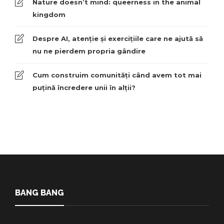
Nature doesn’t mind: queerness in the animal
kingdom
Despre AI, atenție și exercițiile care ne ajută să
nu ne pierdem propria gândire
Cum construim comunități când avem tot mai
puțină încredere unii în alții?
BANG BANG