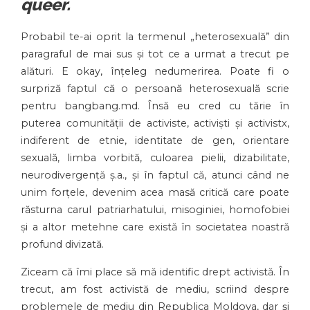
queer.
Probabil te-ai oprit la termenul „heterosexuală” din
paragraful de mai sus și tot ce a urmat a trecut pe
alături. E okay, înțeleg nedumerirea. Poate fi o
surpriză faptul că o persoană heterosexuală scrie
pentru bangbang.md. Însă eu cred cu tărie în
puterea comunității de activiste, activiști și activistx,
indiferent de etnie, identitate de gen, orientare
sexuală, limba vorbită, culoarea pielii, dizabilitate,
neurodivergență ș.a., și în faptul că, atunci când ne
unim forțele, devenim acea masă critică care poate
răsturna carul patriarhatului, misoginiei, homofobiei
și a altor metehne care există în societatea noastră
profund divizată.
Ziceam că îmi place să mă identific drept activistă. În
trecut, am fost activistă de mediu, scriind despre
problemele de mediu din Republica Moldova, dar și