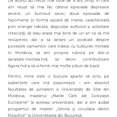
De atunci au trecut mai bine de 6 ani, timp în care
am reușit să mai fac câteva episoade depresive
severe, un burnout sever, două episoade de
hipomanie (o formă ușoară de manie, caracterizată
prin energie ridicată, dispoziție euforică și activitate
crescută), să stau acasă mai bine de un an ca să mă
recuperez, dar și să lansez un podcast despre
poveștile oamenilor care trăiesc cu tulburări mintale
în Moldova, să am propria rubrică pe site-ul
sanatate-mintala.md, să devin contributoare
Agora.md și să schimb mai multe joburi de bază.
Pentru mine este o bucurie aparte să scriu pe
subiectele care mă pasionează – am absolvit
facultatea de jurnalism a Universității de Stat din
Moldova, masterul „Marile Cărți ale Civilizației
Europene” la aceeași universitate, dar și am audiat
programul de master „Istoria și circulația ideilor
filosofice” la Universitatea din București.