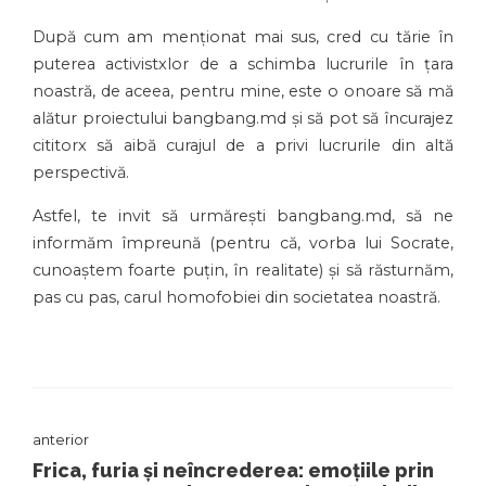
După cum am menționat mai sus, cred cu tărie în
puterea activistxlor de a schimba lucrurile în țara
noastră, de aceea, pentru mine, este o onoare să mă
alătur proiectului bangbang.md și să pot să încurajez
cititorx să aibă curajul de a privi lucrurile din altă
perspectivă.
Astfel, te invit să urmărești bangbang.md, să ne
informăm împreună (pentru că, vorba lui Socrate,
cunoaștem foarte puțin, în realitate) și să răsturnăm,
pas cu pas, carul homofobiei din societatea noastră.
anterior
Frica, furia și neîncrederea: emoțiile prin