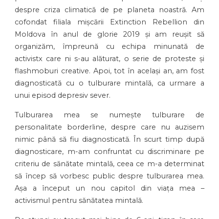
despre criza climatică de pe planeta noastră. Am
cofondat filiala mișcării Extinction Rebellion din
Moldova în anul de glorie 2019 și am reușit să
organizăm, împreună cu echipa minunată de
activistx care ni s-au alăturat, o serie de proteste și
flashmoburi creative. Apoi, tot în același an, am fost
diagnosticată cu o tulburare mintală, ca urmare a
unui episod depresiv sever.
Tulburarea mea se numește tulburare de
personalitate borderline, despre care nu auzisem
nimic până să fiu diagnosticată. În scurt timp după
diagnosticare, m-am confruntat cu discriminare pe
criteriu de sănătate mintală, ceea ce m-a determinat
să încep să vorbesc public despre tulburarea mea.
Așa a început un nou capitol din viața mea –
activismul pentru sănătatea mintală.