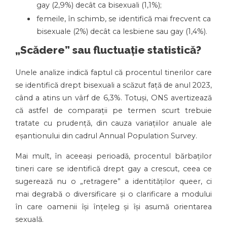
gay (2,9%) decât ca bisexuali (1,1%);
femeile, în schimb, se identifică mai frecvent ca
bisexuale (2%) decât ca lesbiene sau gay (1,4%).
„Scădere” sau fluctuație statistică?
Unele analize indică faptul că procentul tinerilor care
se identifică drept bisexuali a scăzut față de anul 2023,
când a atins un vârf de 6,3%. Totuși, ONS avertizează
că astfel de comparații pe termen scurt trebuie
tratate cu prudență, din cauza variațiilor anuale ale
eșantionului din cadrul Annual Population Survey.
Mai mult, în aceeași perioadă, procentul bărbaților
tineri care se identifică drept gay a crescut, ceea ce
sugerează nu o „retragere” a identităților queer, ci
mai degrabă o diversificare și o clarificare a modului
în care oamenii își înțeleg și își asumă orientarea
sexuală.