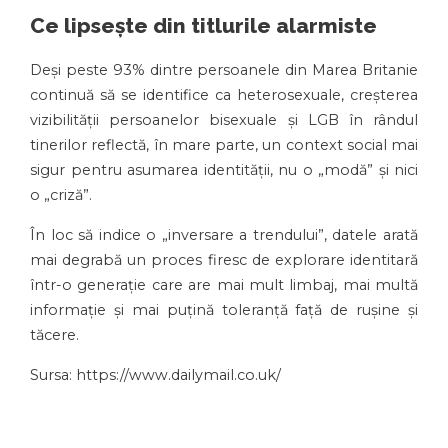
Ce lipsește din titlurile alarmiste
Deși peste 93% dintre persoanele din Marea Britanie
continuă să se identifice ca heterosexuale, creșterea
vizibilității persoanelor bisexuale și LGB în rândul
tinerilor reflectă, în mare parte, un context social mai
sigur pentru asumarea identității, nu o „modă” și nici
o „criză”.
În loc să indice o „inversare a trendului”, datele arată
mai degrabă un proces firesc de explorare identitară
într-o generație care are mai mult limbaj, mai multă
informație și mai puțină toleranță față de rușine și
tăcere.
Sursa: https://www.dailymail.co.uk/