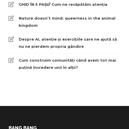
GHID ÎN 5 PAȘI// Cum ne recăpătăm atenția
Nature doesn’t mind: queerness in the animal
kingdom
Despre AI, atenție și exercițiile care ne ajută să
nu ne pierdem propria gândire
Cum construim comunități când avem tot mai
puțină încredere unii în alții?
BANG BANG