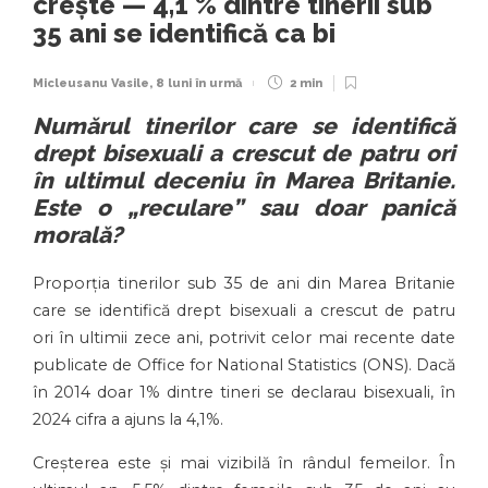
crește — 4,1 % dintre tinerii sub
35 ani se identifică ca bi
Micleusanu Vasile
,
8 luni în urmă
2 min
Numărul tinerilor care se identifică
drept bisexuali a crescut de patru ori
în ultimul deceniu în Marea Britanie.
Este o „reculare” sau doar panică
morală?
Proporția tinerilor sub 35 de ani din Marea Britanie
care se identifică drept bisexuali a crescut de patru
ori în ultimii zece ani, potrivit celor mai recente date
publicate de Office for National Statistics (ONS). Dacă
în 2014 doar 1% dintre tineri se declarau bisexuali, în
2024 cifra a ajuns la 4,1%.
Creșterea este și mai vizibilă în rândul femeilor. În