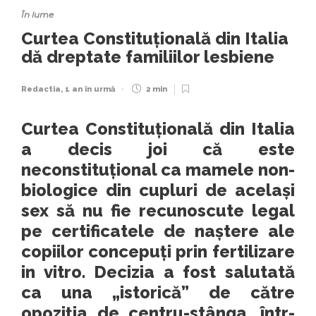
În lume
Curtea Constituțională din Italia
dă dreptate familiilor lesbiene
Redactia
,
1 an în urmă
2 min
Curtea Constituțională din Italia
a decis joi că este
neconstituțional ca mamele non-
biologice din cupluri de același
sex să nu fie recunoscute legal
pe certificatele de naștere ale
copiilor concepuți prin fertilizare
in vitro. Decizia a fost salutată
ca una „istorică” de către
opoziția de centru-stânga, într-