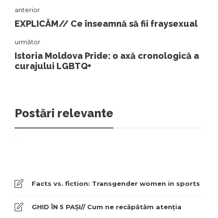
anterior
EXPLICĂM// Ce înseamnă să fii fraysexual
următor
Istoria Moldova Pride: o axă cronologică a
curajului LGBTQ+
Postări relevante
Facts vs. fiction: Transgender women in sports
GHID ÎN 5 PAȘI// Cum ne recăpătăm atenția