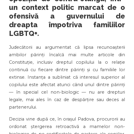
un context politic marcat de o
ofensivă a guvernului de
dreapta împotriva familiilor
LGBTQ+.
Judecătorii au argumentat că lipsa recunoașterii
ambilor părinți încalcă mai multe articole din
Constituție, inclusiv dreptul copilului la o relație
continuă cu fiecare dintre părinți și cu familiile lor
extinse. Instanța a subliniat că interesul superior al
copilului este afectat atunci când unul dintre părinți
— în special cel non-biologic — nu are drepturi
legale, mai ales în caz de despărțire sau deces al
partenerului.
Decizia vine după ce, în orașul Padova, procurorii au
ordonat ștergerea retroactivă a mamelor non-
biologice de pe certificatele de naștere ale copiilor,