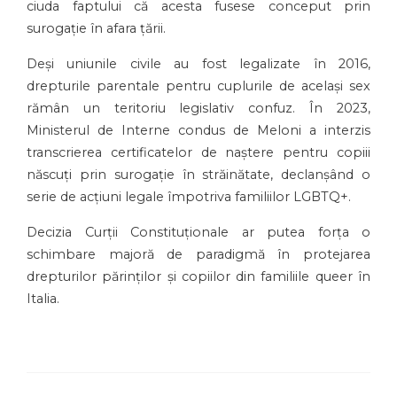
ciuda faptului că acesta fusese conceput prin
surogație în afara țării.
Deși uniunile civile au fost legalizate în 2016,
drepturile parentale pentru cuplurile de același sex
rămân un teritoriu legislativ confuz. În 2023,
Ministerul de Interne condus de Meloni a interzis
transcrierea certificatelor de naștere pentru copiii
născuți prin surogație în străinătate, declanșând o
serie de acțiuni legale împotriva familiilor LGBTQ+.
Decizia Curții Constituționale ar putea forța o
schimbare majoră de paradigmă în protejarea
drepturilor părinților și copiilor din familiile queer în
Italia.