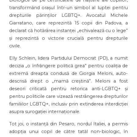
transformând orașul într-un simbol al luptei pentru
drepturile părinților LGBTQ+. Avocatul Michele
Giarratano, care reprezintă 15 copii din Padova, a
declarat că hotărârea instanței „echivalează cu o lege”
și reprezintă o victorie crucială pentru drepturile
civile.
Elly Schlein, lidera Partidului Democrat (PD), a numit
decizia „o înfrângere politică grea” pentru coaliția de
extremă dreapta condusă de Giorgia Meloni, auto-
descrisă drept o „mamă creștină”. Meloni a fost
deseori criticată pentru retorica anti-LGBTQ+ și
pentru politicile care vizează restrângerea drepturilor
familiilor LGBTQ+, inclusiv prin extinderea interdicției
asupra surogației internaționale.
Tot joi, o instanță din Pesaro, nordul Italiei, a permis
adopția unui copil de către tatăl non-biologic, în