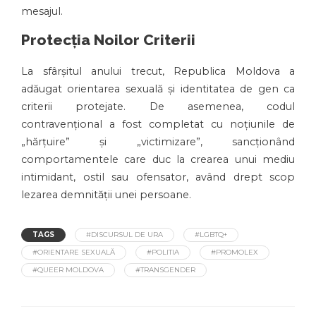
mesajul.
Protecția Noilor Criterii
La sfârșitul anului trecut, Republica Moldova a
adăugat orientarea sexuală și identitatea de gen ca
criterii protejate. De asemenea, codul
contravențional a fost completat cu noțiunile de
„hărțuire” și „victimizare”, sancționând
comportamentele care duc la crearea unui mediu
intimidant, ostil sau ofensator, având drept scop
lezarea demnității unei persoane.
TAGS
#DISCURSUL DE URA
#LGBTQ+
#ORIENTARE SEXUALĂ
#POLITIA
#PROMOLEX
#QUEER MOLDOVA
#TRANSGENDER