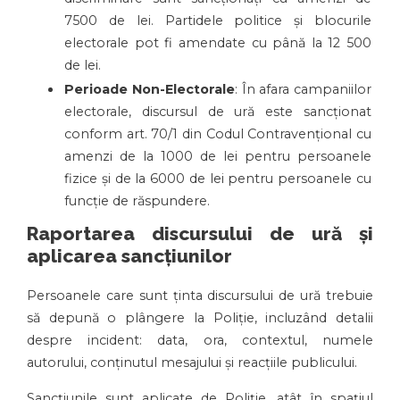
7500 de lei. Partidele politice și blocurile
electorale pot fi amendate cu până la 12 500
de lei.
Perioade Non-Electorale
: În afara campaniilor
electorale, discursul de ură este sancționat
conform art. 70/1 din Codul Contravențional cu
amenzi de la 1000 de lei pentru persoanele
fizice și de la 6000 de lei pentru persoanele cu
funcție de răspundere.
Raportarea discursului de ură și
aplicarea sancțiunilor
Persoanele care sunt ținta discursului de ură trebuie
să depună o plângere la Poliție, incluzând detalii
despre incident: data, ora, contextul, numele
autorului, conținutul mesajului și reacțiile publicului.
Sancțiunile sunt aplicate de Poliție, atât în spațiul