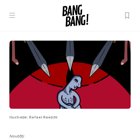
Ilustrație: Rafael Raețchi
Noutăți