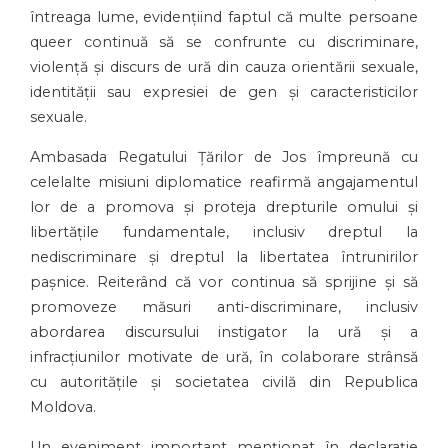
întreaga lume, evidențiind faptul că multe persoane
queer continuă să se confrunte cu discriminare,
violență și discurs de ură din cauza orientării sexuale,
identității sau expresiei de gen și caracteristicilor
sexuale.
Ambasada Regatului Țărilor de Jos împreună cu
celelalte misiuni diplomatice reafirmă angajamentul
lor de a promova și proteja drepturile omului și
libertățile fundamentale, inclusiv dreptul la
nediscriminare și dreptul la libertatea întrunirilor
pașnice. Reiterând că vor continua să sprijine și să
promoveze măsuri anti-discriminare, inclusiv
abordarea discursului instigator la ură și a
infracțiunilor motivate de ură, în colaborare strânsă
cu autoritățile și societatea civilă din Republica
Moldova.
Un eveniment important menționat în declarație