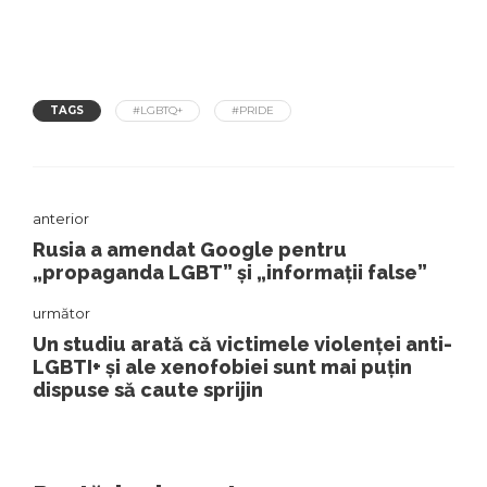
TAGS
#LGBTQ+
#PRIDE
anterior
Rusia a amendat Google pentru
„propaganda LGBT” și „informații false”
următor
Un studiu arată că victimele violenței anti-
LGBTI+ și ale xenofobiei sunt mai puțin
dispuse să caute sprijin