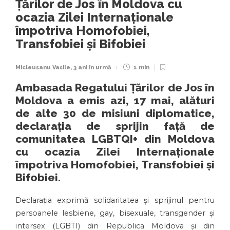
Țărilor de Jos în Moldova cu
ocazia Zilei Internaționale
împotriva Homofobiei,
Transfobiei și Bifobiei
Micleusanu Vasile
,
3 ani în urmă
1 min
Ambasada Regatului Țărilor de Jos în
Moldova a emis azi, 17 mai, alături
de alte 30 de misiuni diplomatice,
declarația de sprijin față de
comunitatea LGBTQI+ din Moldova
cu ocazia Zilei Internaționale
împotriva Homofobiei, Transfobiei și
Bifobiei.
Declarația exprimă solidaritatea și sprijinul pentru
persoanele lesbiene, gay, bisexuale, transgender și
intersex (LGBTI) din Republica Moldova și din