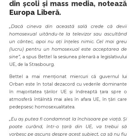
din școli și mass media, notează
Europa Liberă
.
„Dacă cineva din această sală crede că devii
homosexual uitându-te la televizor sau ascultând
un cântec, apoi nu ați înțeles nimic. Cel mai greu
(lucru) pentru un homosexual este acceptarea de
sine”,
a spus Bettel la sesiunea plenară a legislativului
UE, de la Strasbourg.
Bettel a mai menționat miercuri că guvernul lui
Orban este în total dezacord cu vederile dominante
în majoritatea țărilor UE și îndreaptă țara spre o
atmosferă întâlnită mai ales în afara UE, în țări care
pedepsesc homosexualitatea.
„Eu aș putea fi condamnat la închisoare pe viață. Și
poate curând, într-o țară din UE, va trebui să
vorbesc pe ascuns despre acest subiect, ca să nu fiu