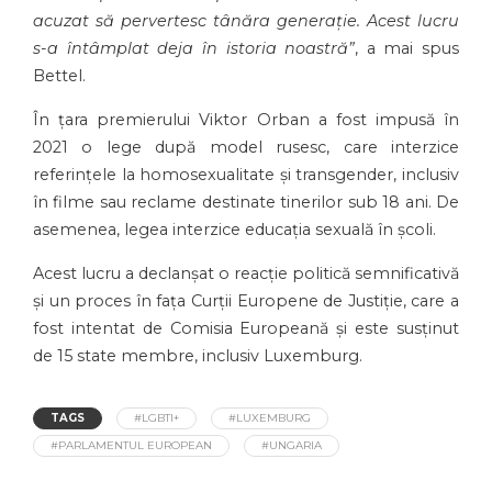
acuzat să pervertesc tânăra generație. Acest lucru
s-a întâmplat deja în istoria noastră”
, a mai spus
Bettel.
În țara premierului Viktor Orban a fost impusă în
2021 o lege după model rusesc, care interzice
referințele la homosexualitate și transgender, inclusiv
în filme sau reclame destinate tinerilor sub 18 ani. De
asemenea, legea interzice educația sexuală în școli.
Acest lucru a declanșat o reacție politică semnificativă
și un proces în fața Curții Europene de Justiție, care a
fost intentat de Comisia Europeană și este susținut
de 15 state membre, inclusiv Luxemburg.
TAGS
#LGBTI+
#LUXEMBURG
#PARLAMENTUL EUROPEAN
#UNGARIA