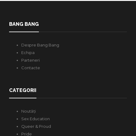
BANG BANG
Despre Bang Bang
Echipa
Parteneri
Contacte
CATEGORII
Noutăți
Sex Education
Queer & Proud
Pride