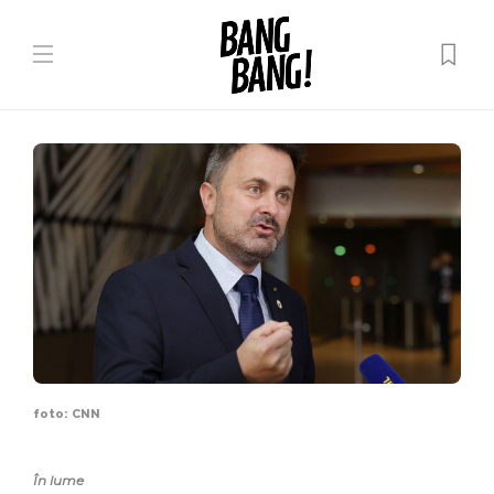
foto: CNN
În lume