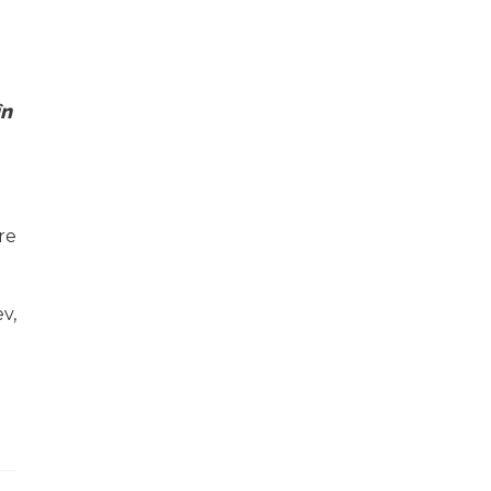
în
re
v,