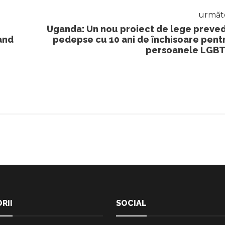
următ
Uganda: Un nou proiect de lege preve
 and
pedepse cu 10 ani de închisoare pent
persoanele LGB
RII
SOCIAL