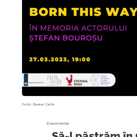
foto: Queer Café
Evenimente
„Să-l păstrăm în