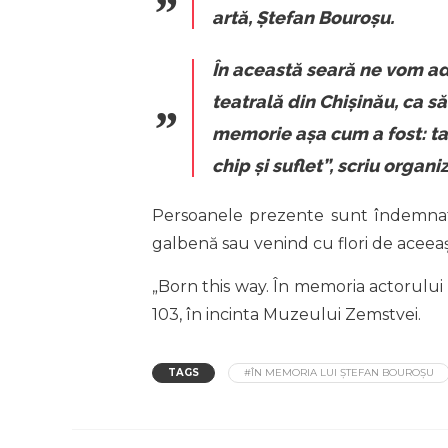
artă, Ștefan Bouroșu.
În această seară ne vom adu
teatrală din Chișinău, ca să
memorie așa cum a fost: tal
chip și suflet”
, scriu organi
Persoanele prezente sunt îndemnat
galbenă sau venind cu flori de aceeaș
„Born this way. În memoria actorului 
103, în incinta Muzeului Zemstvei.
TAGS
#ÎN MEMORIA LUI ȘTEFAN BOUROȘU