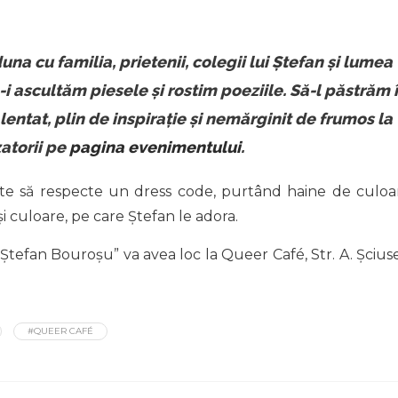
na cu familia, prietenii, colegii lui Ștefan și lumea
-i ascultăm piesele și rostim poeziile. Să-l păstrăm 
entat, plin de inspirație și nemărginit de frumos la
zatorii pe
pagina evenimentului
.
e să respecte un dress code, purtând haine de culoa
i culoare, pe care Ștefan le adora.
Ștefan Bouroșu” va avea loc la Queer Café, Str. A. Șciuse
#QUEER CAFÉ