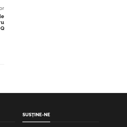
or
de
ru
TQ
SUSȚINE-NE