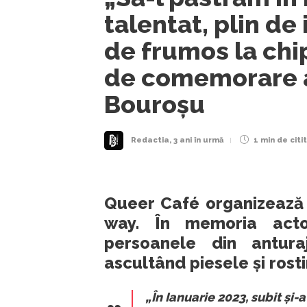
talentat, plin de
de frumos la chip
de comemorare a
Bouroșu
Redactia
,
3 ani în urmă
1 min
de citit
Queer Café organizează l
way. În memoria actor
persoanele din antura
ascultând piesele și rosti
„În Ianuarie 2023, subit și-