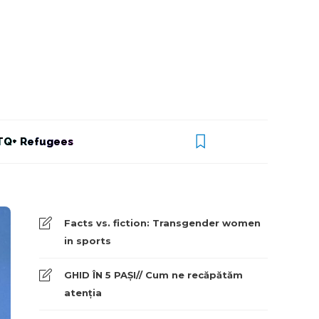
Q+ Refugees
Facts vs. fiction: Transgender women
in sports
GHID ÎN 5 PAȘI// Cum ne recăpătăm
atenția