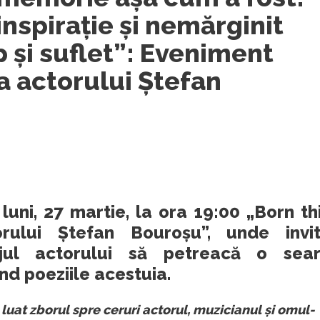
 inspirație și nemărginit
 și suflet”: Eveniment
 actorului Ștefan
uni, 27 martie, la ora 19:00 „Born th
ului Ștefan Bouroșu”, unde invi
jul actorului să petreacă o sea
nd poeziile acestuia.
a luat zborul spre ceruri actorul, muzicianul și omul-