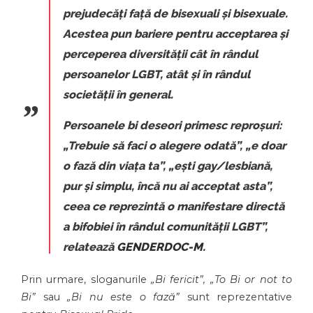
prejudecăți față de bisexuali și bisexuale.
Acestea pun bariere pentru acceptarea și
perceperea diversității cât în rândul
persoanelor LGBT, atât și în rândul
societății în general.
Persoanele bi deseori primesc reproșuri:
„Trebuie să faci o alegere odată”, „e doar
o fază din viața ta”, „ești gay/lesbiană,
pur și simplu, încă nu ai acceptat asta”
,
ceea ce reprezintă o manifestare directă
a bifobiei în rândul comunității LGBT”,
relatează
GENDERDOC-M
.
Prin urmare, sloganurile
„Bi fericit”, „To Bi or not to
Bi”
sau
„Bi nu este o fază”
sunt reprezentative