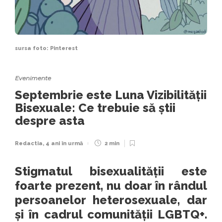
sursa foto: Pinterest
Evenimente
Septembrie este Luna Vizibilității
Bisexuale: Ce trebuie să știi
despre asta
Redactia
,
4 ani în urmă
2 min
Stigmatul bisexualității este
foarte prezent, nu doar în rândul
persoanelor heterosexuale, dar
și în cadrul comunității LGBTQ+.