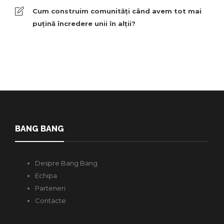
Cum construim comunități când avem tot mai
puțină încredere unii în alții?
BANG BANG
Despre Bang Bang
Echipa
Parteneri
Contacte