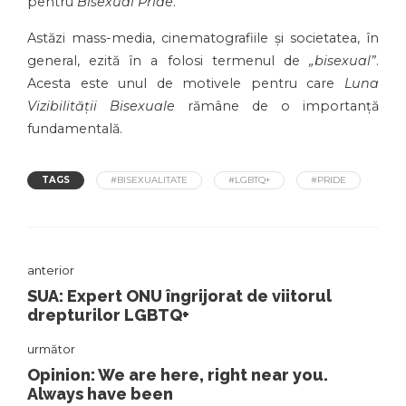
pentru
Bisexual Pride
.
Astăzi mass-media, cinematografiile și societatea, în
general, ezită în a folosi termenul de
„bisexual”
.
Acesta este unul de motivele pentru care
Luna
Vizibilității Bisexuale
rămâne de o importanță
fundamentală.
TAGS
#BISEXUALITATE
#LGBTQ+
#PRIDE
anterior
SUA: Expert ONU îngrijorat de viitorul
drepturilor LGBTQ+
următor
Opinion: We are here, right near you.
Always have been