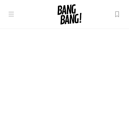
Lumea noastră
„Nu am nimic cu persoanele