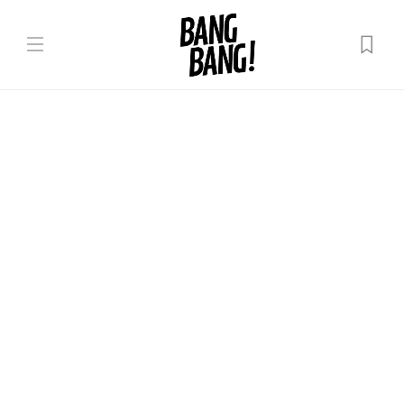
Lumea noastră
Happy new queer: Top 5 texte
BB din 2022 la care să revii și