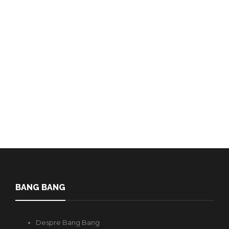
Astăzi, comunitatea LGBTQ+
celebrează Pansexual Pride
Day
Redactia
,
4 ani în urmă
1 min
Pe 8 decembrie este marcă Ziua Pansexualității, în onoarea
persoanelor care sunt atrase de ceilalți, indiferent de sex. Nu există…
BANG BANG
Despre Bang Bang