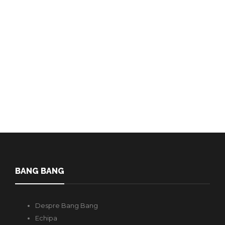
promovarea discursului de ură
în R. Moldova
Redactia
,
3 ani în urmă
4 min
La 21 aprilie 2022, în Republica Moldova a fost votat un proiect de
lege care sancționează penal și contravențional discursul…
BANG BANG
Despre Bang Bang
Echipa