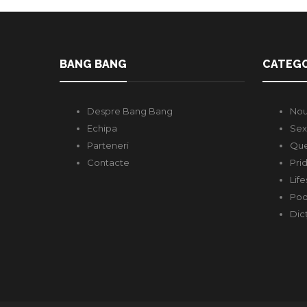
BANG BANG
CATEGO
Despre Bang Bang
Nou
Echipa
Sex
Parteneri
Que
Contacte
Pri
Life
Pod
Dic