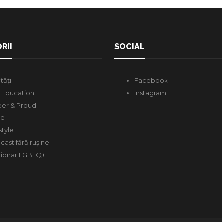
RII
SOCIAL
tăți
Facebook
 Education
Instagram
er & Proud
de
style
cast fără rușine
ționar LGBTQ+