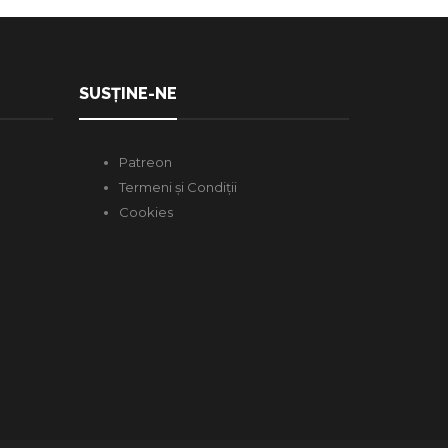
SUSȚINE-NE
Patreon
Termeni și Condiții
Cookies