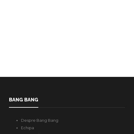
gay cuminți” – cum homofobia
ne afectează pe toți
Micleusanu Vasile
,
2 ani în urmă
5 min
„Nu știu dacă ai văzut deschiderea în totalitate a Jocurilor Olimpice,
sincer, asta a fost perebor (prea mult, n.r.) cu…
BANG BANG
Despre Bang Bang
Echipa