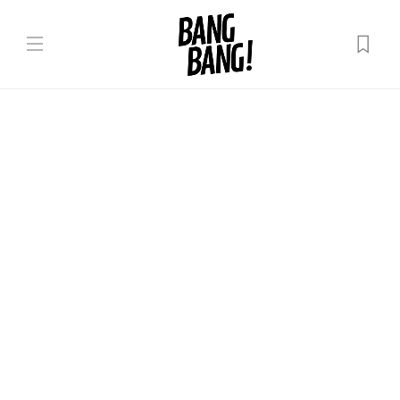
Așa nu
| Editorial | „Babe speriate și