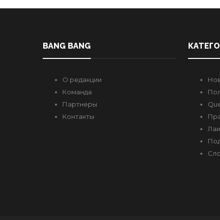
BANG BANG
КАТЕГ
О редакции
Но
Команда
Пол
Партнеры
Que
Контакты
Пр
Лаи
Под
Сло