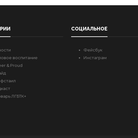
ОРИИ
СОЦИАЛЬНОЕ
вости
Фейсбук
овое воспитание
Инстаграм
er & Proud
айд
фстаил
каст
варь ЛГБТК+