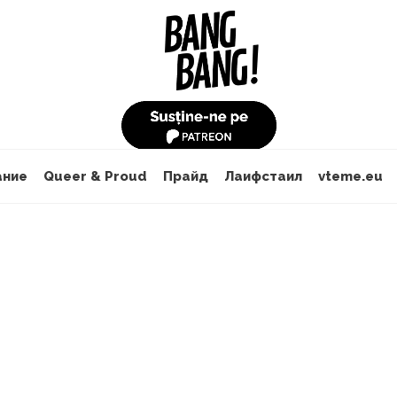
ание
Queer & Proud
Прайд
Лаифстаил
vteme.eu