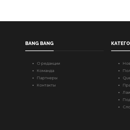
BANG BANG
КАТЕГ
О редакции
Но
Команда
Пол
Партнеры
Que
Контакты
Пр
Лаи
Под
Сло