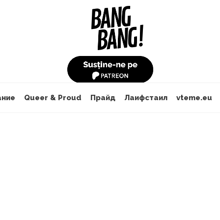
ание
Queer & Proud
Прайд
Лаифстаил
vteme.eu