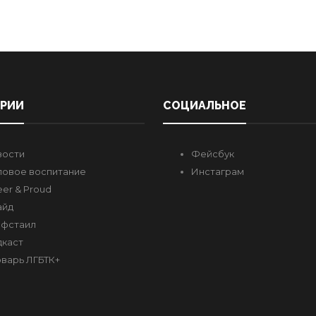
ОРИИ
СОЦИАЛЬНОЕ
вости
Фейсбук
овое воспитание
Инстаграм
er & Proud
айд
фстаил
каст
варь ЛГБТК+