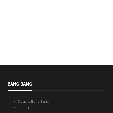
despre Pronumele de Gen:
Cum să le folosești corect
Rafael Raetchi
,
2 ani în urmă
6 min
Utilizarea pronumelor de gen corecte este cel mai simplu gest prin
care putem respecta identitatea de gen a unei persoane….
BANG BANG
Despre Bang Bang
Echipa