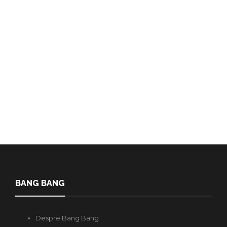
deschisă înregistrarea în
cadrul programului Intensive
Queer 2023
Redactia
,
4 ani în urmă
1 min
Acum te poți înregistra la MIDPOINT Intensive Queer 2023, un nou
program profesional de dezvoltare de scenarii creat pentru a…
BANG BANG
Despre Bang Bang