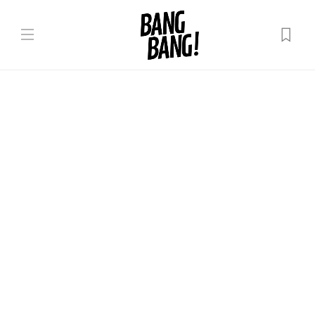
În lume
Una dintre cele mai
importante figuri istorice a