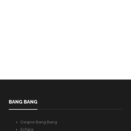
mișcării LGBTQI+ ar fi împlinit
azi 77 de ani. Cine a fost
Marsha P. Johnson ￼
Redactia
,
4 ani în urmă
1 min
Marsha P. Johnson, una dintre cele mai importante figuri istorice a
mișcării LGBTQI+, ar fi împlinit azi 77 de ani,…
BANG BANG
Despre Bang Bang
Echipa