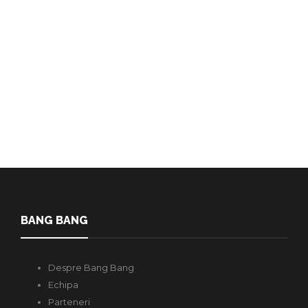
coming out: „Cred că unii au
ratat ideea serialului”
Redactia
,
4 ani în urmă
1 min
Actorul principal din recentul serial de succes de la Netflix –
„Heartstopper”, în vârstă de 18 ani, i-a criticat pe…
BANG BANG
Despre Bang Bang
Echipa
Parteneri