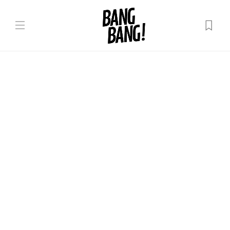
Așa nu
Actor din serialul
„Heartstopper”, forțat să facă