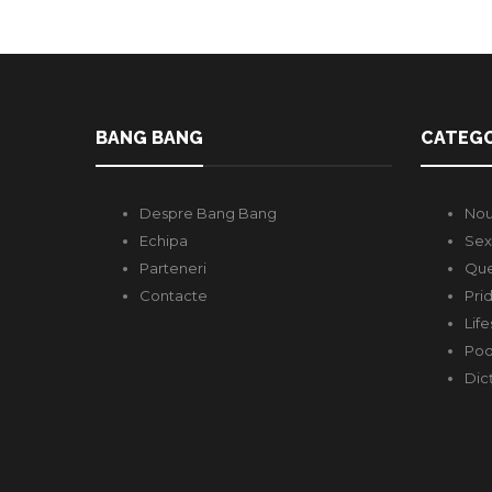
BANG BANG
CATEGO
Despre Bang Bang
Nou
Echipa
Sex
Parteneri
Que
Contacte
Pri
Life
Pod
Dic