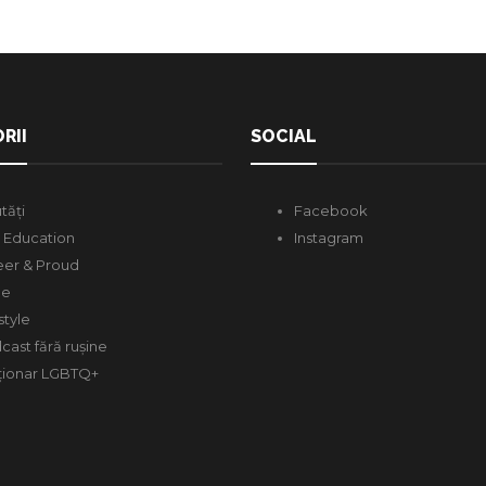
RII
SOCIAL
tăți
Facebook
 Education
Instagram
er & Proud
de
style
cast fără rușine
ționar LGBTQ+