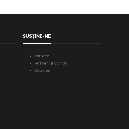
SUSȚINE-NE
Patreon
Termeni și Condiții
Cookies