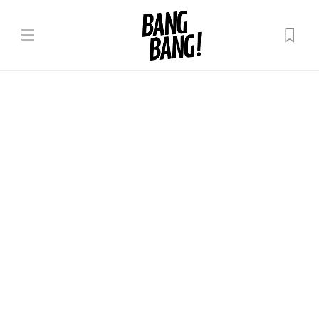
Evenimente
Festivalul MOLDOX începe
astăzi, la Cahul. Programul
evenimentelor din prima zi ￼