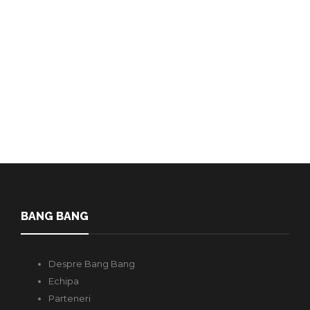
Redactia
,
4 ani în urmă
3 min
Festivalul Internațional de Film Documentar pentru Schimbare
Socială MOLDOX, ediția a VII-a, începe astăzi, 24 august, la Cahul,
și se…
BANG BANG
Despre Bang Bang
Echipa
Parteneri