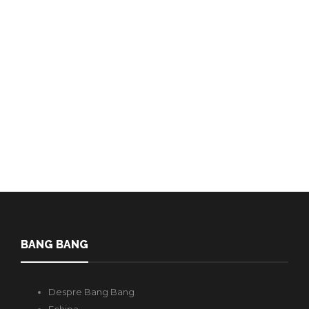
ЧУВСТВА СКРЫВАЮТСЯ ЗА
СТЕРЕОТИПАМИ?
Radulov Slava
,
2 ani în urmă
9 min
Когда ко мне в социальные сети приходят гомофобы,
единственное, что их интересует, это чужие члены и мой
анус. И входит…
BANG BANG
Despre Bang Bang
Echipa