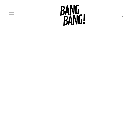
Лаифстаил
В ПОИСКАХ ГЕЯ: КАК