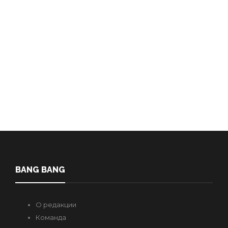
ВСТРЕТИТЬ СВОЮ ЛЮБОВЬ
В МОЛДОВЕ?
Radulov Slava
,
2 ani ago
6 min
У меня есть подруга, которая постоянно подходит ко мне,
обнимает и говорит: “Слава, я так хочу, чтобы ты был в…
BANG BANG
О редакции
Команда