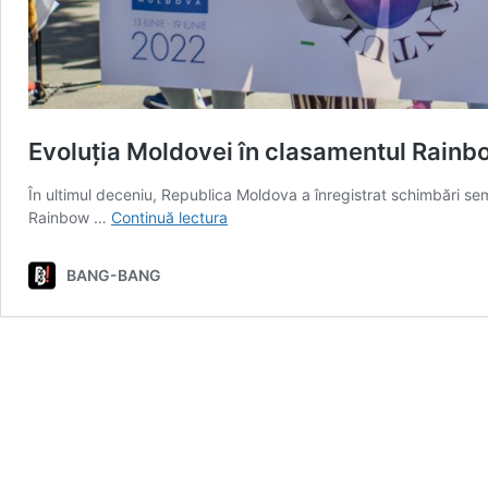
Evoluția Moldovei în clasamentul Rain
În ultimul deceniu, Republica Moldova a înregistrat schimbări semn
Evoluția
Rainbow …
Continuă lectura
Moldovei
în
BANG-BANG
clasamentul
Rainbow
Index
Europe:
2013-
2024