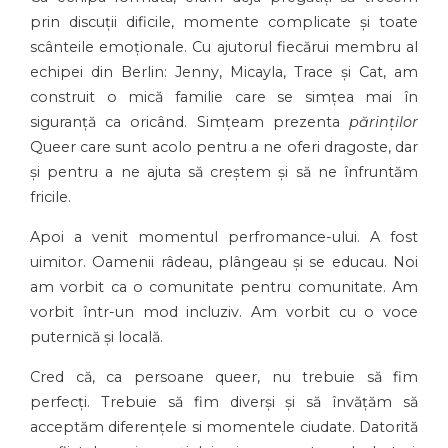
prin discuții dificile, momente complicate și toate
scânteile emoționale. Cu ajutorul fiecărui membru al
echipei din Berlin: Jenny, Micayla, Trace și Cat, am
construit o mică familie care se simțea mai în
siguranță ca oricând. Simțeam prezenta
părinților
Queer care sunt acolo pentru a ne oferi dragoste, dar
și pentru a ne ajuta să creștem și să ne înfruntăm
fricile.
Apoi a venit momentul perfromance-ului. A fost
uimitor. Oamenii râdeau, plângeau și se educau. Noi
am vorbit ca o comunitate pentru comunitate. Am
vorbit într-un mod
incluziv. Am vorbit cu o voce
puternică și locală.
Cred că, ca persoane queer, nu trebuie să fim
perfecți. Trebuie să fim diverși și să învățăm să
acceptăm diferențele si momentele ciudate. Datorită