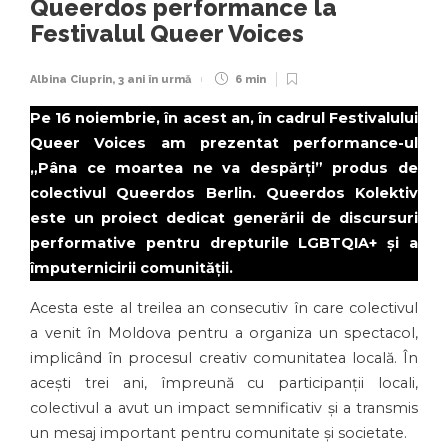
Queerdos performance la
Festivalul Queer Voices
Albina Ciuprin
,
3 ani în urmă
6 min
Pe 16 noiembrie, în acest an, în cadrul Festivalului
Queer Voices am prezentat performance-ul
„Pâna ce moartea ne va despărți” produs de
colectivul Queerdos Berlin. Queerdos Kolektiv
este un proiect dedicat generării de discursuri
performative pentru drepturile LGBTQIA+ și a
împuternicirii comunității.
Acesta este al treilea an consecutiv în care colectivul
a venit în Moldova pentru a organiza un spectacol,
implicând în procesul creativ comunitatea locală. În
acești trei ani, împreună cu participanții locali,
colectivul a avut un impact semnificativ și a transmis
un mesaj important pentru comunitate și societate.