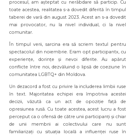
procesul, am așteptat cu nerăbdare să particip. Cu
toate acestea, realitatea s-a dovedit diferită în timpul
taberei de vară din august 2023. Acest an s-a dovedit
mai provocator, nu la nivel individual, ci la nivel
comunitar.
În timpul verii, sarcina era să scriem textul pentru
spectacolul din noiembrie. Eram opt participantx, cu
experiențe, dorințe și nevoi diferite. Au apărut
conflicte între noi, dezvăluind o lipsă de coeziune în
comunitatea LGBTQ+ din Moldova.
Un dezacord a fost cu privire la includerea limbii ruse
în text. Majoritatea echipei era împotriva acestei
decizii, văzută ca un act de opoziție față de
opresiunea rusă. Cu toate acestea, acest lucru a fost
perceput ca o ofensă de către unii participanți și chiar
de unii membrii ai colectivului care nu sunt
familiarizați cu situația locală a influenței ruse în