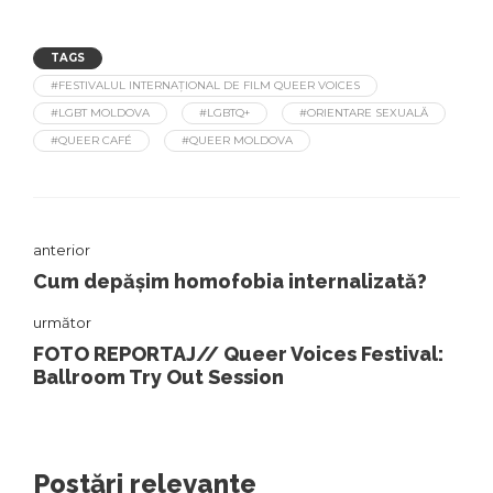
TAGS
#FESTIVALUL INTERNAȚIONAL DE FILM QUEER VOICES
#LGBT MOLDOVA
#LGBTQ+
#ORIENTARE SEXUALĂ
#QUEER CAFÉ
#QUEER MOLDOVA
anterior
Cum depășim homofobia internalizată?
următor
FOTO REPORTAJ// Queer Voices Festival:
Ballroom Try Out Session
Postări relevante