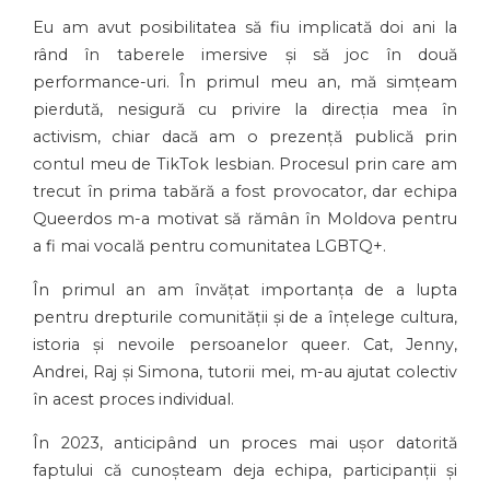
Eu am avut posibilitatea să fiu implicată doi ani la
rând în taberele imersive și să joc în două
performance-uri. În primul meu an, mă simțeam
pierdută, nesigură cu privire la direcția mea în
activism, chiar dacă am o prezență publică prin
contul meu de TikTok lesbian. Procesul prin care am
trecut în prima tabără a fost provocator, dar echipa
Queerdos m-a motivat să rămân în Moldova pentru
a fi mai vocală pentru comunitatea LGBTQ+.
În primul an am învățat importanța de a lupta
pentru drepturile comunității și de a înțelege cultura,
istoria și nevoile persoanelor queer. Cat, Jenny,
Andrei, Raj și Simona, tutorii mei, m-au ajutat colectiv
în acest proces individual.
În 2023, anticipând un proces mai ușor datorită
faptului că cunoșteam deja echipa, participanții și