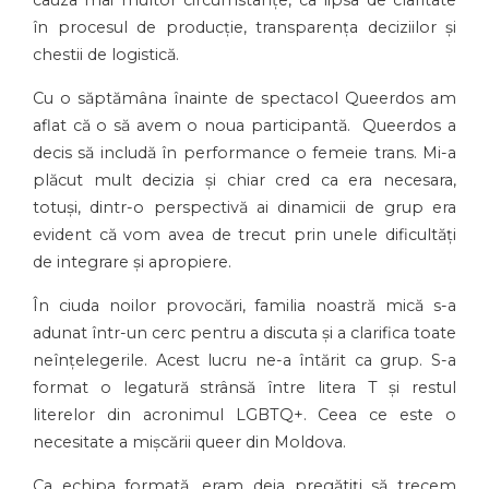
cauza mai multor circumstanțe, ca lipsa de claritate
în procesul de producție, transparența deciziilor și
chestii de logistică.
Cu o săptămâna înainte de spectacol Queerdos am
aflat că o să avem o noua participantă. Queerdos a
decis să includă în performance o femeie trans. Mi-a
plăcut mult decizia și chiar cred ca era necesara,
totuși, dintr-o perspectivă ai dinamicii de grup era
evident că vom avea de trecut prin unele dificultăți
de integrare și apropiere.
În ciuda noilor provocări, familia noastră mică s-a
adunat într-un cerc pentru a discuta și a clarifica toate
neînțelegerile. Acest lucru ne-a întărit ca grup. S-a
format o legatură strânsă între litera T și restul
literelor din acronimul LGBTQ+. Ceea ce este o
necesitate a mișcării queer din Moldova.
Ca echipa formată, eram deja pregătiți să trecem