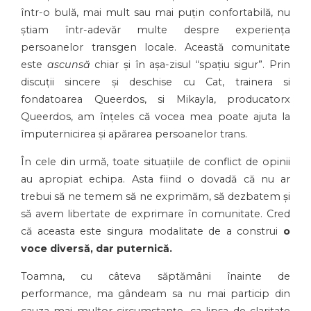
într-o bulă, mai mult sau mai puțin confortabilă, nu
știam într-adevăr multe despre experiența
persoanelor transgen locale. Această comunitate
este
ascunsă
chiar și în așa-zisul “spațiu sigur”. Prin
discuții sincere și deschise cu Cat, trainera si
fondatoarea Queerdos, si Mikayla, producatorx
Queerdos, am înțeles că vocea mea poate ajuta la
împuternicirea și apărarea persoanelor trans.
În cele din urmă, toate situațiile de conflict de opinii
au apropiat echipa. Asta fiind o dovadă că nu ar
trebui să ne temem să ne exprimăm, să dezbatem și
să avem libertate de exprimare în comunitate. Cred
că aceasta este singura modalitate de a construi
o
voce diversă, dar puternică.
Toamna, cu câteva săptămâni înainte de
performance, ma gândeam sa nu mai particip din